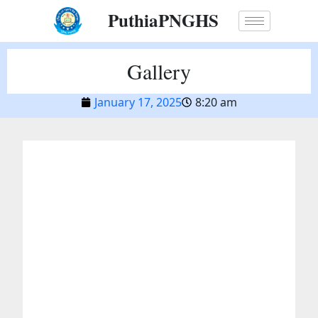
Skip
PuthiaPNGHS
to
content
Gallery
January 17, 2025
8:20 am